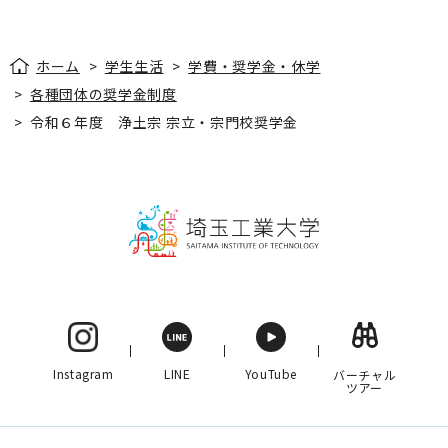
ホーム
>
学生生活
>
学費・奨学金・休学
>
各種団体の奨学金制度
>
令和６年度 浄土宗 宗立・宗門校奨学金
Instagram
LINE
YouTube
バーチャル
ツアー