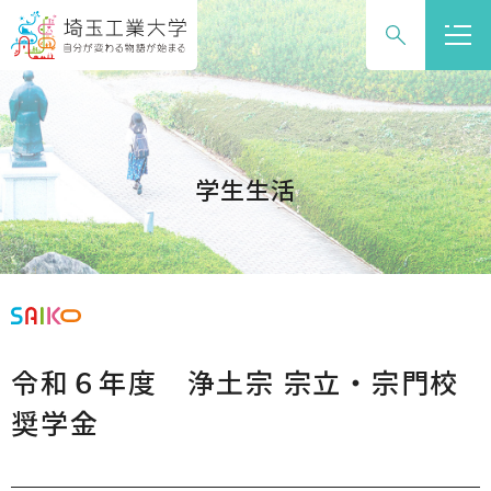
グ
本
ロ
フ
ロ
文
ー
ッ
ー
へ
カ
タ
バ
ル
ー
ル
ナ
へ
ナ
ビ
学生生活
ビ
ゲ
ゲ
ー
ー
シ
シ
ョ
ョ
ン
ン
へ
令和６年度 浄土宗 宗立・宗門校
へ
奨学金