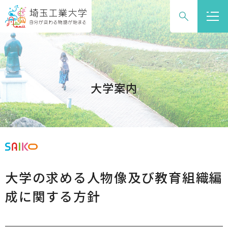
グ
本
ロ
フ
ロ
文
ー
ッ
ー
へ
カ
タ
バ
ル
ー
ル
ナ
へ
ナ
ビ
大学案内
ビ
ゲ
ゲ
ー
ー
シ
シ
ョ
ョ
ン
ン
へ
大学の求める人物像及び教育組織編
へ
成に関する方針