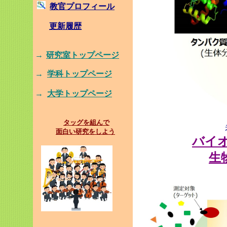
教官プロフィール
更新履歴
→
研究室トップページ
→
学科トップページ
→
大学トップページ
タッグを組んで
面白い研究をしよう
バイ
生