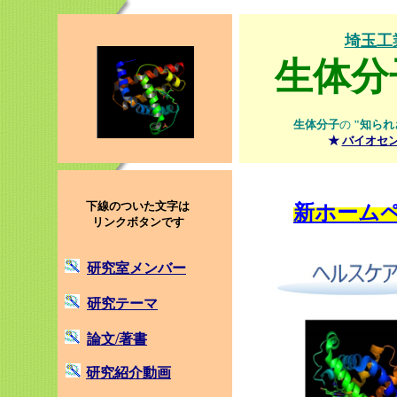
埼玉工
生体分
生体分子
の
"知られ
★
バイオセ
下線のついた文字は
新ホーム
リンクボタンです
研究室メンバー
研究テーマ
論文/著書
研究紹介動画