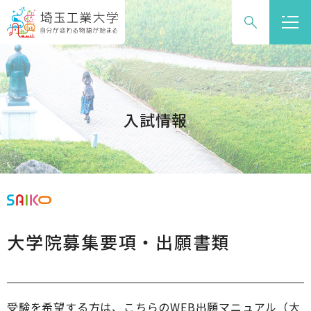
グ
本
ロ
フ
ロ
文
ー
ッ
ー
へ
カ
タ
バ
ル
ー
ル
ナ
へ
ナ
ビ
入試情報
ビ
ゲ
ゲ
ー
ー
シ
シ
ョ
ョ
ン
ン
へ
大学院募集要項・出願書類
へ
受験を希望する方は、こちらのWEB出願マニュアル（大