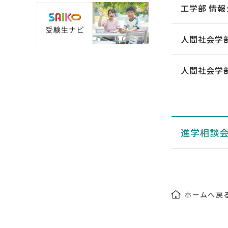
工学部 情
人間社会学
人間社会学部
進学相談
ホームへ戻