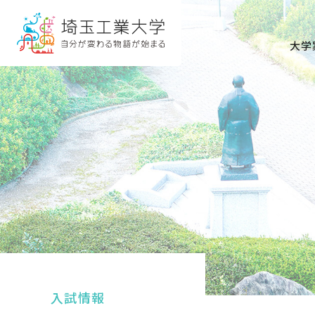
グ
本
ロ
フ
ロ
文
ー
ッ
大学
ー
へ
カ
タ
バ
ル
ー
ル
ナ
へ
ナ
ビ
ビ
ゲ
ゲ
ー
ー
シ
シ
ョ
ョ
ン
ン
へ
へ
入試情報