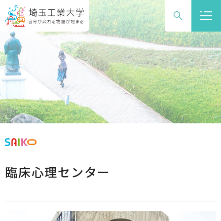
グ
本
ロ
フ
ロ
文
ー
ッ
ー
へ
カ
タ
バ
ル
ー
ル
ナ
へ
ナ
ビ
ビ
ゲ
ゲ
ー
ー
シ
シ
ョ
ョ
ン
ン
へ
臨床心理センター
へ