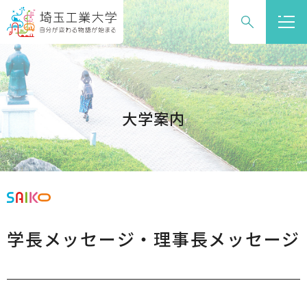
グ
本
ロ
フ
ロ
文
ー
ッ
ー
へ
カ
タ
バ
ル
ー
ル
ナ
へ
ナ
ビ
大学案内
ビ
ゲ
ゲ
ー
ー
シ
シ
ョ
ョ
ン
ン
へ
学長メッセージ・理事長メッセージ
へ