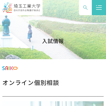
グ
本
ロ
フ
ロ
文
ー
ッ
ー
へ
カ
タ
バ
ル
ー
ル
ナ
へ
ナ
ビ
入試情報
ビ
ゲ
ゲ
ー
ー
シ
シ
ョ
ョ
ン
ン
へ
オンライン個別相談
へ