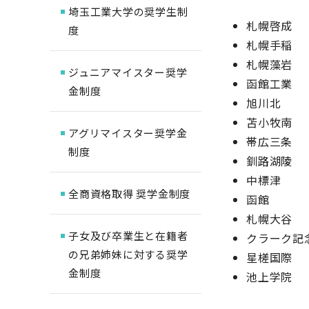
埼玉工業大学の奨学生制
札幌啓成
度
札幌手稲
札幌藻岩
ジュニアマイスター奨学
函館工業
金制度
旭川北
苫小牧南
アグリマイスター奨学金
帯広三条
制度
釧路湖陵
中標津
全商資格取得 奨学金制度
函館
札幌大谷
子女及び卒業生と在籍者
クラーク記
の兄弟姉妹に対する奨学
星槎国際
金制度
池上学院