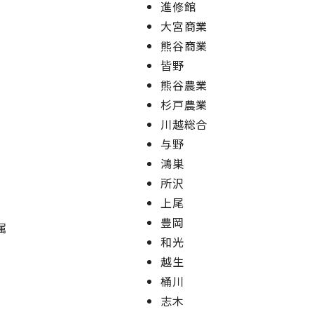
進修館
大宮商業
熊谷商業
皆野
熊谷農業
杉戸農業
川越総合
与野
鴻巣
所沢
上尾
豊岡
属
和光
越生
桶川
志木