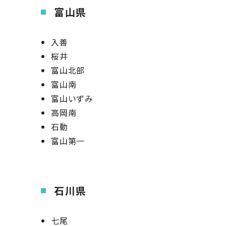
富山県
入善
桜井
富山北部
富山南
富山いずみ
高岡南
石動
富山第一
石川県
七尾