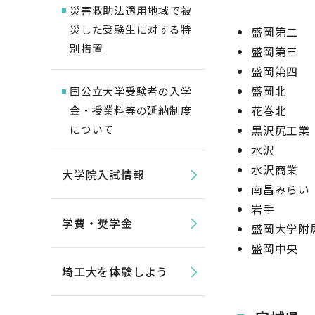
災害救助法適用地域で被
災した受験生に対する特
盛岡第二
別措置
盛岡第三
盛岡第四
盛岡北
国公立大学受験者の入学
花巻北
金・授業料等の延納制度
について
黒沢尻工業
水沢
水沢商業
大学院入試情報
南昌みらい
岩手
学費・奨学金
盛岡大学附
盛岡中央
埼工大を体験しよう