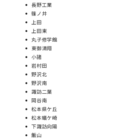
長野工業
篠ノ井
上田
上田東
丸子修学館
東御清翔
小諸
岩村田
野沢北
野沢南
諏訪二葉
岡谷南
松本県ケ丘
松本蟻ケ崎
下諏訪向陽
飯山