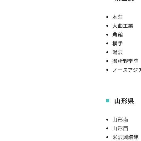
本荘
大曲工業
角館
横手
湯沢
御所野学院
ノースアジ
山形県
山形南
山形西
米沢興譲館