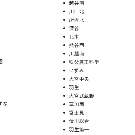
越谷南
川口北
所沢北
深谷
北本
熊谷西
川越南
園
秩父農工科学
いずみ
大宮中央
羽生
大宮武蔵野
ずな
草加南
富士見
滑川総合
羽生第一