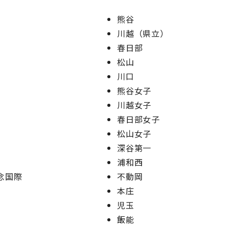
熊谷
川越（県立）
春日部
松山
川口
熊谷女子
川越女子
春日部女子
松山女子
深谷第一
浦和西
念国際
不動岡
本庄
児玉
飯能