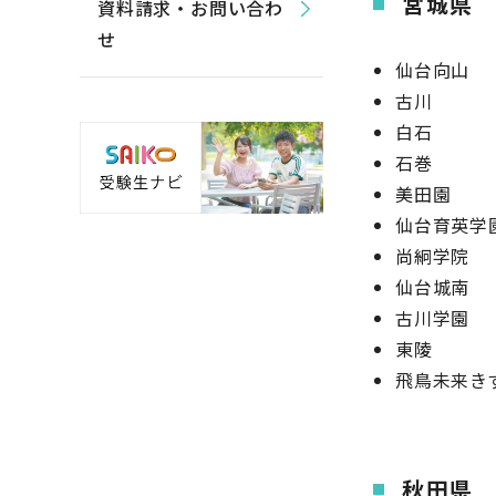
宮城県
資料請求・お問い合わ
せ
仙台向山
古川
白石
石巻
美田園
仙台育英学
尚絅学院
仙台城南
古川学園
東陵
飛鳥未来き
秋田県