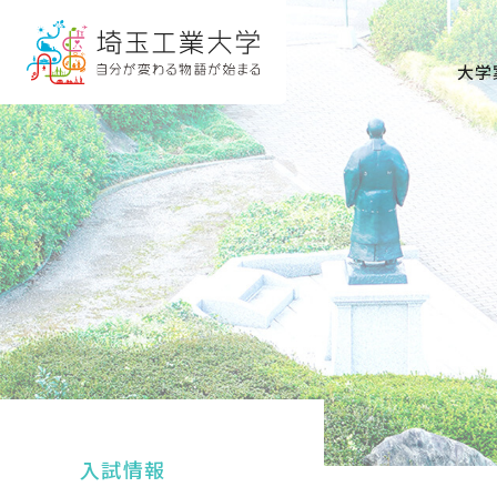
グ
本
ロ
フ
ロ
文
ー
ッ
大学
ー
へ
カ
タ
バ
ル
ー
ル
ナ
へ
ナ
ビ
ビ
ゲ
ゲ
ー
ー
シ
シ
ョ
ョ
ン
ン
へ
へ
入試情報