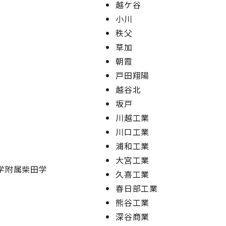
越ケ谷
小川
秩父
草加
朝霞
戸田翔陽
越谷北
坂戸
川越工業
川口工業
浦和工業
大宮工業
学附属柴田学
久喜工業
春日部工業
熊谷工業
深谷商業