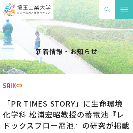
グ
本
ロ
フ
ロ
文
ー
ッ
ー
へ
カ
タ
バ
ル
ー
ル
ナ
へ
ナ
ビ
新着情報・お知らせ
ビ
ゲ
ゲ
ー
ー
シ
シ
ョ
ョ
ン
ン
へ
「PR TIMES STORY」に生命環境
へ
化学科 松浦宏昭教授の蓄電池『レ
ドックスフロー電池』の研究が掲載