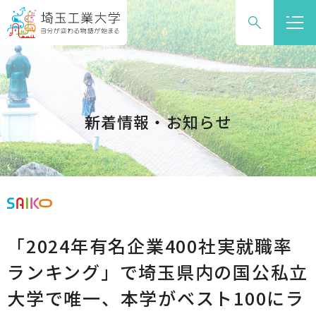
グ
本
ロ
フ
ロ
文
ー
ッ
ー
へ
カ
タ
バ
ル
ー
ル
ナ
へ
ナ
ビ
新着情報・お知らせ
ビ
ゲ
ゲ
ー
ー
シ
シ
ョ
ョ
ン
ン
へ
「2024年有名企業400社実就職率
へ
ランキング」で埼玉県内の国公私立
大学で唯一、本学がベスト100にラ