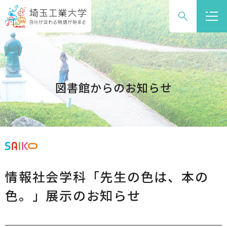
グ
本
ロ
フ
ロ
文
ー
ッ
ー
へ
カ
タ
バ
ル
ー
ル
ナ
へ
ナ
ビ
図書館からのお知らせ
ビ
ゲ
ゲ
ー
ー
シ
シ
ョ
ョ
ン
ン
へ
情報社会学科「先生の色は、本の
へ
色。」展示のお知らせ