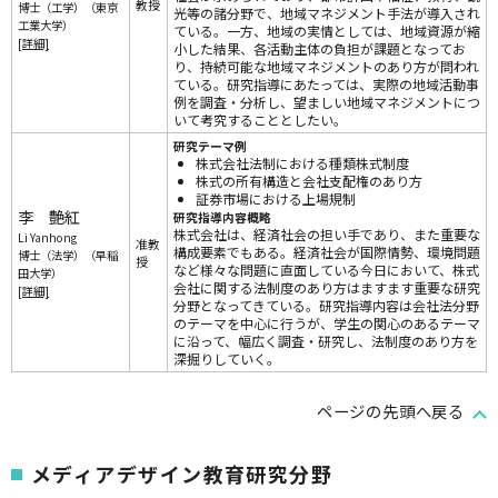
教授
博士（工学）（東京
光等の諸分野で、地域マネジメント手法が導入され
工業大学）
ている。一方、地域の実情としては、地域資源が縮
[詳細]
小した結果、各活動主体の負担が課題となってお
り、持続可能な地域マネジメントのあり方が問われ
ている。研究指導にあたっては、実際の地域活動事
例を調査・分析し、望ましい地域マネジメントにつ
いて考究することとしたい。
研究テーマ例
株式会社法制における種類株式制度
株式の所有構造と会社支配権のあり方
証券市場における上場規制
李 艶紅
研究指導内容概略
株式会社は、経済社会の担い手であり、また重要な
Li Yanhong
准教
構成要素でもある。経済社会が国際情勢、環境問題
博士（法学）（早稲
授
など様々な問題に直面している今日において、株式
田大学）
会社に関する法制度のあり方はますます重要な研究
[詳細]
分野となってきている。研究指導内容は会社法分野
のテーマを中心に行うが、学生の関心のあるテーマ
に沿って、幅広く調査・研究し、法制度のあり方を
深掘りしていく。
ページの先頭へ戻る
メディアデザイン教育研究分野