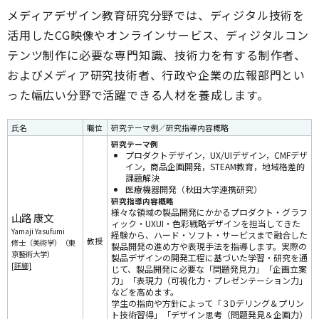
メディアデザイン教育研究分野では、ディジタル技術を
活用したCG映像やオンラインサービス、ディジタルコン
テンツ制作に必要な専門知識、技術力を有する制作者、
およびメディア研究技術者、行政や企業の広報部門とい
った幅広い分野で活躍できる人材を養成します。
氏名
職位
研究テーマ例／研究指導内容概略
研究テーマ例
プロダクトデザイン，UX/UIデザイン，CMFデザ
イン，商品企画開発，STEAM教育，地域格差的
課題解決
医療機器開発（秋田大学連携研究）
研究指導内容概略
様々な領域の製品開発にかかるプロダクト・グラフ
山路 康文
ィック・UXUI・色彩戦略デザインを担当してきた
Yamaji Yasufumi
経験から、ハード・ソフト・サービスまで融合した
教授
修士（美術学）（東
製品開発の進め方や表現手法を指導します。実際の
京藝術大学）
製品デザインの開発工程に基づいた学習・研究を通
[詳細]
じて、製品開発に必要な「問題発見力」「企画立案
力」「表現力（可視化力・プレゼンテーション力」
などを高めます。
学生の指向や方針によって「３Dデリング＆プリン
ト技術習得」「デザイン思考（問題発見＆企画力）