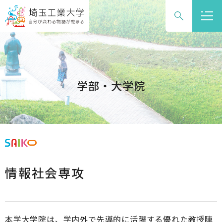
グ
本
ロ
フ
ロ
文
ー
ッ
ー
へ
カ
タ
バ
ル
ー
ル
ナ
へ
ナ
ビ
学部・大学院
ビ
ゲ
ゲ
ー
ー
シ
シ
ョ
ョ
ン
ン
へ
情報社会専攻
へ
本学大学院は、学内外で先導的に活躍する優れた教授陣