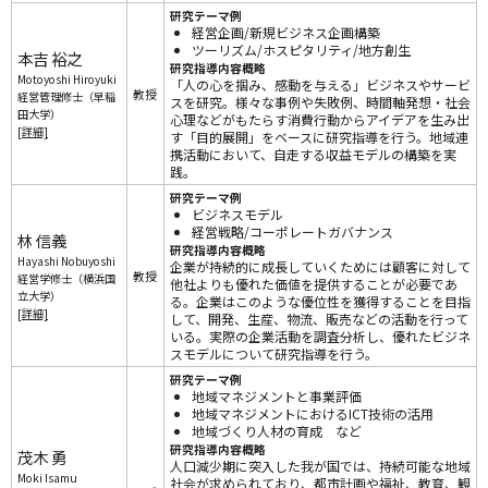
研究テーマ例
経営企画/新規ビジネス企画構築
ツーリズム/ホスピタリティ/地方創生
本吉 裕之
研究指導内容概略
Motoyoshi Hiroyuki
「人の心を掴み、感動を与える」ビジネスやサービ
教授
経営管理修士（早稲
スを研究。様々な事例や失敗例、時間軸発想・社会
田大学）
心理などがもたらす消費行動からアイデアを生み出
[詳細]
す「目的展開」をベースに研究指導を行う。地域連
携活動において、自走する収益モデルの構築を実
践。
研究テーマ例
ビジネスモデル
経営戦略/コーポレートガバナンス
林 信義
研究指導内容概略
Hayashi Nobuyoshi
企業が持続的に成長していくためには顧客に対して
教授
経営学修士（横浜国
他社よりも優れた価値を提供することが必要であ
立大学）
る。企業はこのような優位性を獲得することを目指
[詳細]
して、開発、生産、物流、販売などの活動を行って
いる。実際の企業活動を調査分析し、優れたビジネ
スモデルについて研究指導を行う。
研究テーマ例
地域マネジメントと事業評価
地域マネジメントにおけるICT技術の活用
地域づくり人材の育成 など
研究指導内容概略
茂木 勇
人口減少期に突入した我が国では、持続可能な地域
Moki Isamu
社会が求められており、都市計画や福祉、教育、観