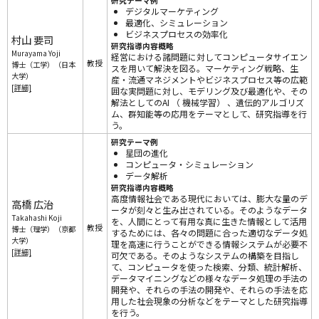
研究テーマ例
デジタルマーケティング
最適化、シミュレーション
ビジネスプロセスの効率化
村山 要司
研究指導内容概略
Murayama Yoji
経営における諸問題に対してコンピュータサイエン
教授
博士（工学）（日本
スを用いて解決を図る。マーケティング戦略、生
大学）
産・流通マネジメントやビジネスプロセス等の広範
[詳細]
囲な実問題に対し、モデリング及び最適化や、その
解法としてのAI （ 機械学習） 、遺伝的アルゴリズ
ム、群知能等の応用をテーマとして、研究指導を行
う。
研究テーマ例
星団の進化
コンピュータ・シミュレーション
データ解析
研究指導内容概略
高度情報社会である現代においては、膨大な量のデ
高橋 広治
ータが刻々と生み出されている。そのようなデータ
Takahashi Koji
を、人間にとって有用な真に生きた情報として活用
教授
博士（理学）（京都
するためには、各々の問題に合った適切なデータ処
大学）
理を高速に行うことができる情報システムが必要不
[詳細]
可欠である。そのようなシステムの構築を目指し
て、コンピュータを使った検索、分類、統計解析、
データマイニングなどの様々なデータ処理の手法の
開発や、それらの手法の開発や、それらの手法を応
用した社会現象の分析などをテーマとした研究指導
を行う。