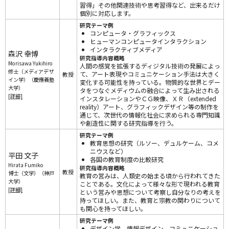
習得」その他関連技術や思考習得など、出来るだけ
個別に対応します。
研究テーマ例
コンピュータ・グラフィックス
ヒューマンコンピュータインタラクション
インタラクティブメディア
森沢 幸博
研究指導内容概略
Morisawa Yukihiro
人間の感覚を拡張するディジタル技術の発展によっ
修士（メディアデザ
て、アート表現やコミュニケーション手法は大きく
教授
イン学）（慶應義塾
変化する可能性を持っている。物質的な世界とデー
大学）
タをつなぐメディウムの融合によって生み出される
[詳細]
インスタレーションやＣＧ映像、ＸＲ（extended
reality）アート、グラフィックデザイン等の制作を
通じて、次世代の情報化社会に求められる専門知識
や創造性に関する研究指導を行う。
研究テーマ例
教育思想の研究（ルソー、デュルケーム、コメ
ニウスなど）
平田 文子
各国の教育制度の比較研究
Hirata Fumiko
研究指導内容概略
教授
博士（文学）（神戸
教育の営みは、人類史の始まる頃から行われてきた
大学）
ことである。文化によって様々な形で現われる教育
[詳細]
という営みや思想について考察し自分なりの考えを
持ってほしい。また、教育と宗教の関わりについて
も関心を持ってほしい。
研究テーマ例
デザイン学，情報デザイン，コミュニケーショ