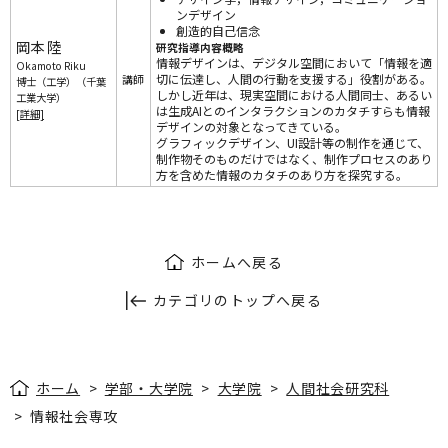
ンデザイン
創造的自己信念
岡本 陸
研究指導内容概略
情報デザインは、デジタル空間において「情報を適
Okamoto Riku
切に伝達し、人間の行動を支援する」役割がある。
講師
博士（工学）（千葉
しかし近年は、現実空間における人間同士、あるい
工業大学）
は生成AIとのインタラクションのカタチすらも情報
[詳細]
デザインの対象となってきている。
グラフィックデザイン、UI設計等の制作を通じて、
制作物そのものだけではなく、制作プロセスのあり
方を含めた情報のカタチのあり方を探究する。
ホームへ戻る
カテゴリのトップへ戻る
ホーム
>
学部・大学院
>
大学院
>
人間社会研究科
>
情報社会専攻