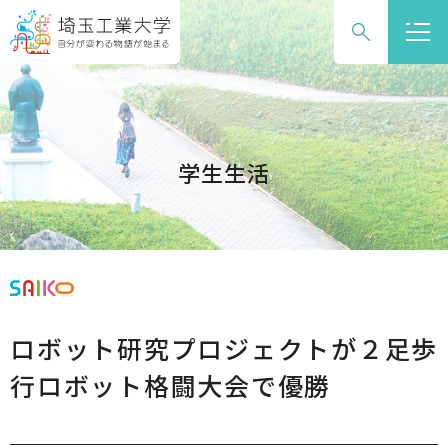
グ
本
ロ
フ
ロ
文
ー
ッ
ー
へ
カ
タ
バ
ル
ー
ル
ナ
へ
ナ
ビ
学生生活
ビ
ゲ
ゲ
ー
ー
シ
シ
ョ
ョ
ン
ン
へ
ロボット研究プロジェクトが２足歩
へ
行ロボット格闘大会で優勝