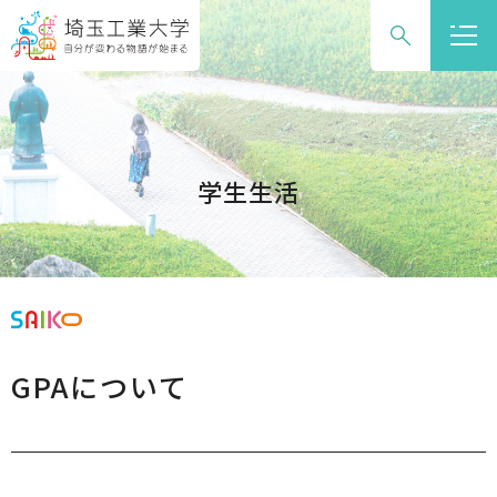
グ
本
ロ
フ
ロ
文
ー
ッ
ー
へ
カ
タ
バ
ル
ー
ル
ナ
へ
ナ
ビ
学生生活
ビ
ゲ
ゲ
ー
ー
シ
シ
ョ
ョ
ン
ン
へ
GPAについて
へ