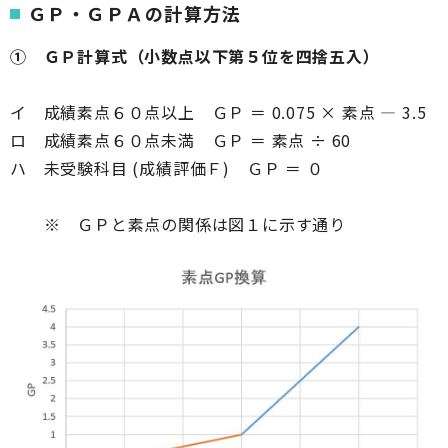
ＧＰ・ＧＰＡの計算方法
① ＧＰ計算式（小数点以下第５位を四捨五入）
イ 成績素点６０点以上 ＧＰ ＝ 0.075 × 素点 ― 3.5
ロ 成績素点６０点未満 ＧＰ ＝ 素点 ÷ 60
ハ 未受験科目 (成績評価Ｆ) ＧＰ ＝ ０
※ ＧＰと素点の関係は図１に示す通り