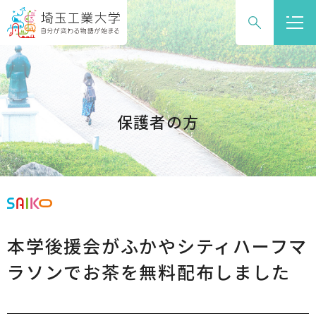
グ
本
ロ
フ
ロ
文
ー
ッ
ー
へ
カ
タ
バ
ル
ー
ル
ナ
へ
ナ
ビ
保護者の方
ビ
ゲ
ゲ
ー
ー
シ
シ
ョ
ョ
ン
ン
へ
本学後援会がふかやシティハーフマ
へ
ラソンでお茶を無料配布しました