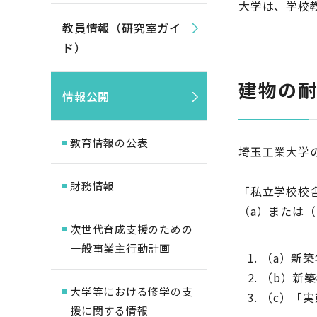
大学は、学校
教員情報（研究室ガイ
ド）
建物の
情報公開
教育情報の公表
埼玉工業大学の
財務情報
「私立学校校
（a）または
次世代育成支援のための
一般事業主行動計画
（a）新築
（b）新築
大学等における修学の支
（c）「実
援に関する情報