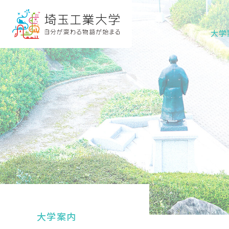
グ
本
ロ
フ
ロ
文
ー
ッ
大学
ー
へ
カ
タ
バ
ル
ー
ル
ナ
へ
ナ
ビ
ビ
ゲ
ゲ
ー
ー
シ
シ
ョ
ョ
ン
ン
へ
へ
大学案内