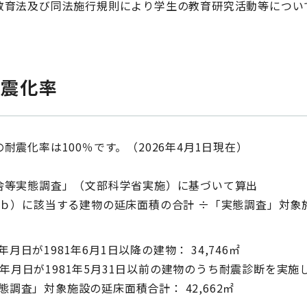
教育法及び同法施行規則により学生の教育研究活動等につい
耐震化率
耐震化率は100％です。（2026年4月1日現在）
舎等実態調査」（文部科学省実施）に基づいて算出
（ｂ）に該当する建物の延床面積の合計 ÷「実態調査」対象
年月日が1981年6月1日以降の建物： 34,746㎡
年月日が1981年5月31日以前の建物のうち耐震診断を実施し
態調査」対象施設の延床面積合計： 42,662㎡