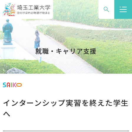
グ
本
ロ
フ
ロ
文
ー
ッ
ー
へ
カ
タ
バ
ル
ー
ル
ナ
へ
ナ
ビ
就職・キャリア支援
ビ
ゲ
ゲ
ー
ー
シ
シ
ョ
ョ
ン
ン
へ
インターンシップ実習を終えた学生
へ
へ