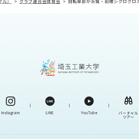
クル）
>
クラブ連合会体育会
>
自転車部が茨城・前橋シクロクロ
Instagram
LINE
YouTube
バーチャル
ツアー