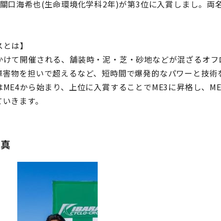
、關口海希也(生命環境化学科2年)が第3位に入賞しまし。
。
スとは】
けて開催される、舗装時・泥・芝・砂地などが混ざるオフ
障害物を担いで超えるなど、短時間で爆発的なパワーと技術
ME4から始まり、上位に入賞することでME3に昇格し、ME
ていきます。
写真