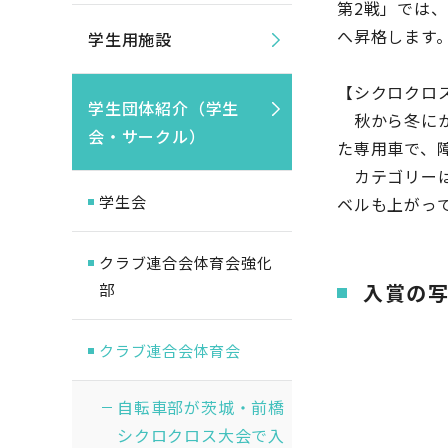
第2戦」では
へ昇格します
学生用施設
【シクロクロ
学生団体紹介（学生
秋から冬にか
会・サークル）
た専用車で、
カテゴリーは
学生会
ベルも上がっ
クラブ連合会体育会強化
入賞の
部
クラブ連合会体育会
自転車部が茨城・前橋
シクロクロス大会で入