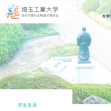
グ
本
ロ
フ
ロ
文
ー
ッ
大学
ー
へ
カ
タ
バ
ル
ー
ル
ナ
へ
ナ
ビ
ビ
ゲ
ゲ
ー
ー
シ
シ
ョ
ョ
ン
ン
へ
へ
学生生活