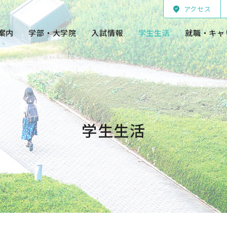
アクセス
案内
学部・大学院
入試情報
学生生活
就職・キャ
学生生活