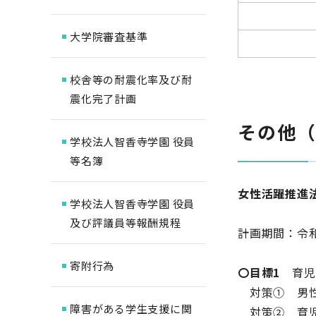
大学院審査基準
校舎等の耐震化率及び耐
震化完了計画
その他
学校法人智香寺学園 役員
等名簿
女性活躍推進
学校法人智香寺学園 役員
及び評議員等報酬規程
計画期間：令和
寄附行為
〇目標1
育児
対策① 男性
障害がある学生支援に関
対策② 育児