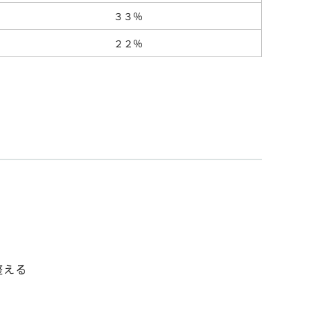
３３％
２２％
整える