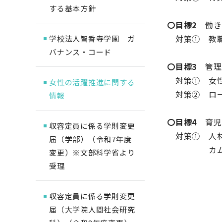
する基本方針
〇目標2
働き
対策① 教職
学校法人智香寺学園 ガ
バナンス・コード
〇目標3
管理職
対策① 女性
女性の活躍推進に関する
対策② ロー
情報
〇目標4
育児
収容定員に係る学則変更
対策① 人材
届（学部）（令和7年度
カムバッ
変更）※文部科学省より
受理
収容定員に係る学則変更
届（大学院人間社会研究