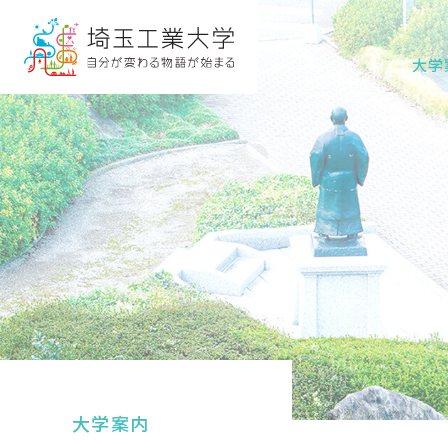
グ
本
ロ
フ
ロ
文
ー
ッ
大学
ー
へ
カ
タ
バ
ル
ー
ル
ナ
へ
ナ
ビ
ビ
ゲ
ゲ
ー
ー
シ
シ
ョ
ョ
ン
ン
へ
へ
大学案内