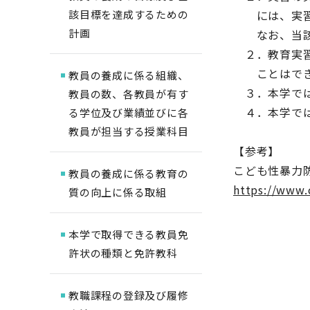
該目標を達成するための
には、実習を
計画
なお、当該確
２．教育実習
ことはでき
教員の養成に係る組織、
３．本学では
教員の数、各教員が有す
４．本学では
る学位及び業績並びに各
教員が担当する授業科目
【参考】
こども性暴力
教員の養成に係る教育の
https://www.c
質の向上に係る取組
本学で取得できる教員免
許状の種類と免許教科
教職課程の登録及び履修