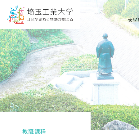
グ
本
ロ
フ
ロ
文
ー
ッ
大学
ー
へ
カ
タ
バ
ル
ー
ル
ナ
へ
ナ
ビ
ビ
ゲ
ゲ
ー
ー
シ
シ
ョ
ョ
ン
ン
へ
へ
教職課程