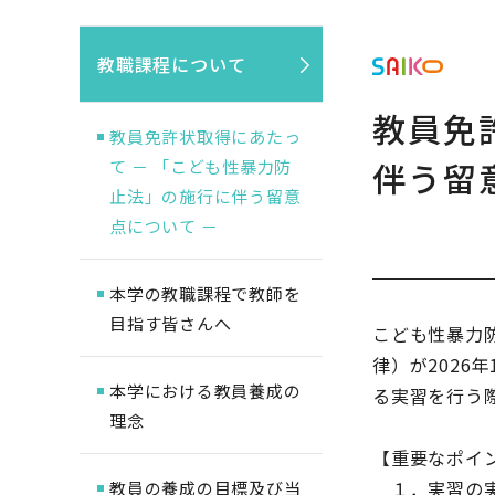
教職課程について
教員免
教員免許状取得にあたっ
伴う留
て － 「こども性暴力防
止法」の施行に伴う留意
点について －
本学の教職課程で教師を
目指す皆さんへ
こども性暴力
律）が2026
本学における教員養成の
る実習を行う
理念
【重要なポイ
１．実習の実
教員の養成の目標及び当