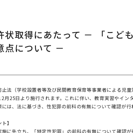
許状取得にあたって － 「こど
意点について －
防止法（学校設置者等及び民間教育保育等事業者による児童
年12月25日より施行されます。これに伴い、教育実習やイ
際には、法に基づき、性犯罪の前科の有無について確認が行
ント】
施に先立ち、「特定性犯罪」の前科の有無について確認が