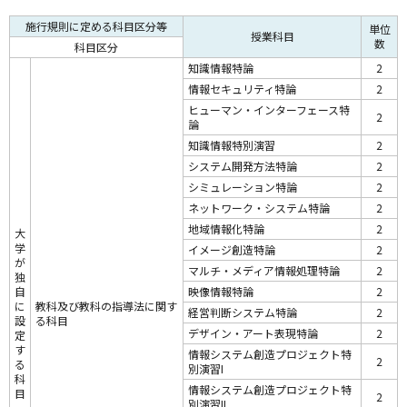
施行規則に定める科目区分等
単位
授業科目
数
科目区分
知識情報特論
2
情報セキュリティ特論
2
ヒューマン・インターフェース特
2
論
知識情報特別演習
2
システム開発方法特論
2
シミュレーション特論
2
ネットワーク・システム特論
2
地域情報化特論
2
大
学
イメージ創造特論
2
が
マルチ・メディア情報処理特論
2
独
自
映像情報特論
2
に
教科及び教科の指導法に関す
経営判断システム特論
2
設
る科目
デザイン・アート表現特論
2
定
す
情報システム創造プロジェクト特
2
る
別演習I
科
情報システム創造プロジェクト特
目
2
別演習II