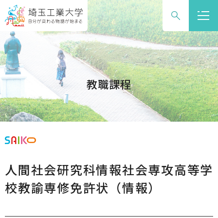
グ
本
ロ
フ
ロ
文
ー
ッ
ー
へ
カ
タ
バ
ル
ー
ル
ナ
へ
ナ
ビ
教職課程
ビ
ゲ
ゲ
ー
ー
シ
シ
ョ
ョ
ン
ン
へ
人間社会研究科情報社会専攻高等学
へ
校教諭専修免許状（情報）